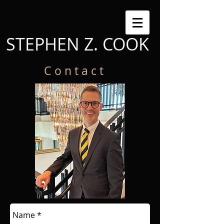
STEPHEN Z. COOK
C o n t a c t